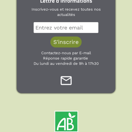
Lettre d'informations
Inscrivez-vous et recevez toutes nos
actualités
Contactez-nous par E-mail
Réponse rapide garantie
Du lundi au vendredi de 9h à 17h30
mail_outline